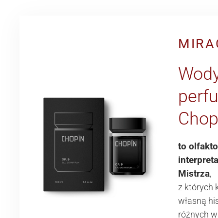
MIRA
Wod
perf
Chop
to olfakt
interpret
Mistrza
,
z których
własną his
różnych w