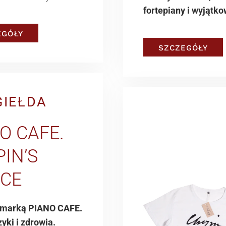
fortepiany i wyjątko
EGÓŁY
SZCZEGÓŁY
GIEŁDA
O CAFE.
IN’S
ICE
 marką PIANO CAFE.
ki i zdrowia.