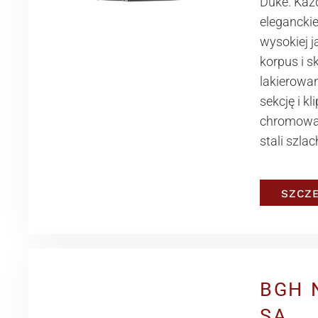
Duke. Każ
elegancki
wysokiej j
korpus i s
lakierowa
sekcję i kli
chromowan
stali szlac
SZCZ
BGH 
SA