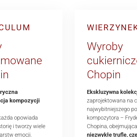
CULUM
WIERZYNE
y
Wyroby
umowane
cukiernicz
in
Chopin
oryczna
Ekskluzywna kolekc
acja kompozycji
zaprojektowana na 
najwybitniejszego po
 każda opowiada
kompozytora – Fryd
torię i tworzy wiele
Chopina, obejmując
arstw emocji.
niezwykłe trufle, c