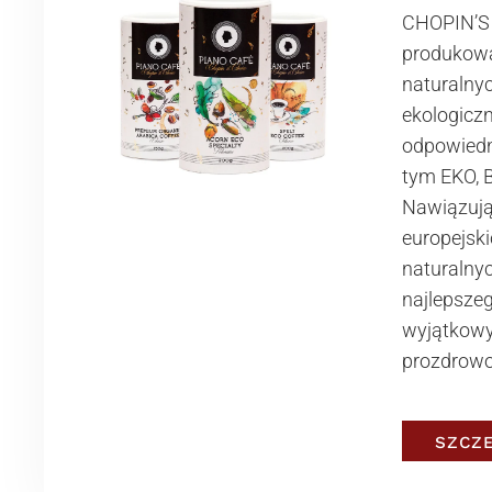
CHOPIN’S
produkow
naturalnyc
ekologicz
odpowiedni
tym EKO, 
Nawiązują
europejski
naturalny
najlepsze
wyjątkowy
prozdrowo
SZCZ