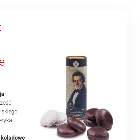
K
e
ja
cześć
lskiego
eryka
a
zekoladowe