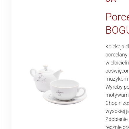
Porc
BOG
Kolekcja 
porcelany 
wielbicieli
poświęcon
muzykom 
Wyroby po
motywami
Chopin zo
wysokiej j
Zdobienie 
ręcznie o