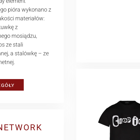
dy element
ego pióra wykonano z
akości materiałów:
kuwkę z
nego mosiądzu,
ps ze stali
ej, a stalówkę – ze
hetnej.
EGÓŁY
NETWORK