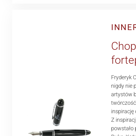
INNE
Chop
forte
Fryderyk 
nigdy nie 
artystów 
twórczość 
inspirację
Z inspirac
powstało 