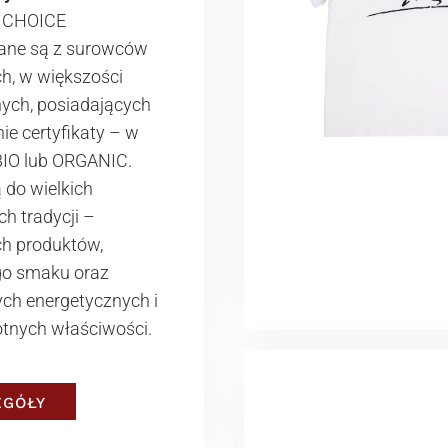
 CHOICE
ane są z surowców
h, w większości
nych, posiadających
e certyfikaty – w
BIO lub ORGANIC.
 do wielkich
ch tradycji –
ch produktów,
go smaku oraz
ch energetycznych i
tnych właściwości.
EGÓŁY