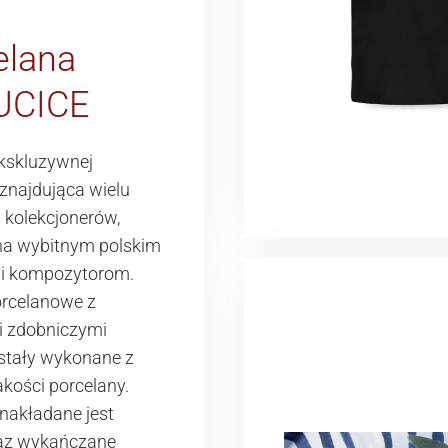
elana
UCICE
ekskluzywnej
znajdująca wielu
 i kolekcjonerów,
a wybitnym polskim
i kompozytorom.
rcelanowe z
 zdobniczymi
stały wykonane z
akości porcelany.
nakładane jest
raz wykańczane