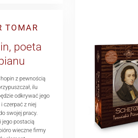
R TOMAR
in, poeta
pianu
Chopin z pewnością
przypuszczał, ilu
będzie odkrywać jego
i czerpać z niej
 do swojej pracy.
ji jego postacią
pióro wieczne firmy